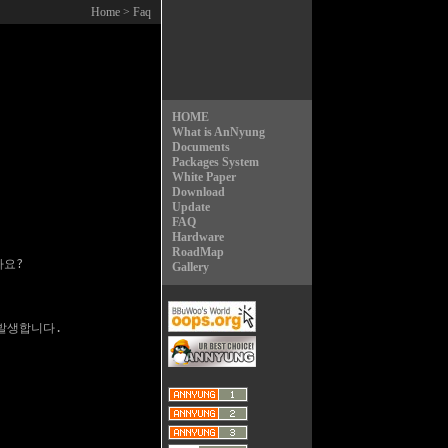
Home
> Faq
HOME
What is AnNyung
Documents
Packages System
White Paper
Download
Update
FAQ
Hardware
RoadMap
나요?
Gallery
가 발생합니다.