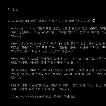
1. 일반
1-1. AnNyung(안녕) 리눅스 지원은 어디서 받을 수 있나요?
    AnNyung LInux는 기본적으로 오픈소스로서 품질에 대한 보증및 어
    지지 않습니다.  이는 AnNyung LInux를 영리적 목적으로 배포를 하
    입니다.

    다만 
http://oops.org/
 의 QnA 게시판을 통하여 일정 부분 질답 형
    리고는 있습니다. 그러므로 리눅스 입문을 위해서 사용을 하거나, RHEL 
    익숙하신 분 외에는 사용을 권장하지 않습니다.

    만약, 안녕 리눅스를 운영함에 있어서 또는, 리눅스 시스템을 사용함에
    필요 하다면, 비상주 유상 지원계약이 가능 합니다.

    이 경우에는, 처리 시간에 대한 인건비 수준의 단가로 계약이 가능하며
    컨설팅 및 트러블 슈팅, 보안 컨설팅, 시스템 통합 등 모든 부분에 대
    립니다.

    메일에 의한 커뮤니케이션을 기본으로 하며, 정기 주간 미팅, 긴급 sit
    등의 다양한 방법으로 지원을 해 드립니다.

    joungkyun(@)daum.net 으로 문의해 주십시오.
