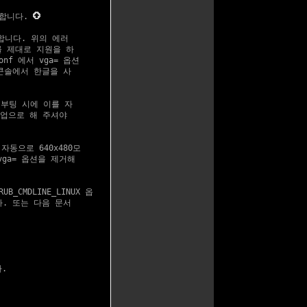
생합니다.
합니다. 위의 에러

를 제대로 지원을 하

f 에서 vga= 옵션

콘솔에서 한글을 사

 부팅 시에 이를 자

업으로 해 주셔야

자동으로 640x480모

ga= 옵션을 제거해

B_CMDLINE_LINUX 옵

. 또는 다음 문서

.
