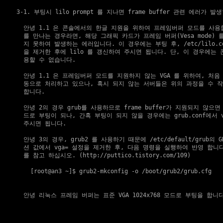
3-1. 부팅시 lilo prompt 를 지나면 frame buffer 관련 에러가 발
    안녕 1.1 은 콘솔에서의 한글 지원을 위하여 프레임버퍼 모드를 사용
    를 만나는 경우라면, 해당 그래픽 카드가 프레임 버퍼(Vesa mode) 
    지 못하여 발생하는 에러입니다. 이 경우에는 부팅 후, /etc/lilo.con
    을 제거한 후에 lilo 를 갱신하여 주시면 됩니다. 단, 이 경우에는 
    용할 수 없습니다.

    안녕 1.1 은 프레임버퍼 모드를 지원하지 않는 VGA 를 위하여, 처음
    동으로 처리하고 있으나, 혹시 되지 않는 서버들은 위의 과정을 수 작
    합니다.

    안녕 2의 경우 grub를 사용하므로 frame buffer가 지원되지 않으면 
    드로 부팅이 되나, 간혹 부팅이 되지 않을 경우에는 grub.conf에서 v
    주시면 됩니다.

    안녕 3의 경우, grub2 를 사용하기 때문에 /etc/default/grub의 GRU
    션 값에서 vga= 설정을 제거한 후, 다음 명령을 실행하여 반영 합니다
    를 참고 하십시오. (
http://puttico.tistory.com/109
)

      [root@an3 ~]$ grub2-mkconfig -o /boot/grub2/grub.cfg

    안녕 리눅스 프레임 버퍼는 표준 VGA 1024x768 모드로 부팅을 합니다