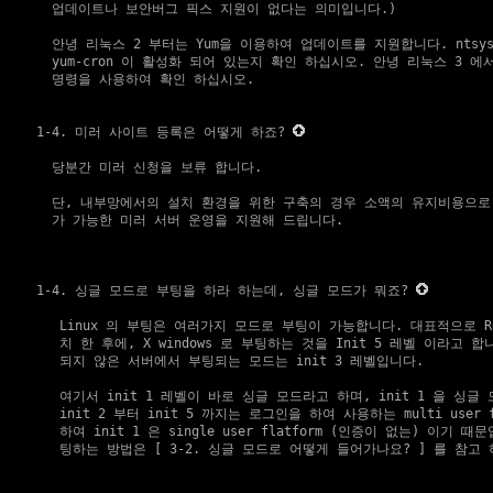
    업데이트나 보안버그 픽스 지원이 없다는 의미입니다.)

    안녕 리눅스 2 부터는 Yum을 이용하여 업데이트를 지원합니다. ntsy
    yum-cron 이 활성화 되어 있는지 확인 하십시오. 안녕 리눅스 3 에서는 n
    명령을 사용하여 확인 하십시오.

1-4. 미러 사이트 등록은 어떻게 하죠?
    당분간 미러 신청을 보류 합니다.

    단, 내부망에서의 설치 환경을 위한 구축의 경우 소액의 유지비용으로
    가 가능한 미러 서버 운영을 지원해 드립니다.

1-4. 싱글 모드로 부팅을 하라 하는데, 싱글 모드가 뭐죠?
     Linux 의 부팅은 여러가지 모드로 부팅이 가능합니다. 대표적으로 Redh
     치 한 후에, X windows 로 부팅하는 것을 Init 5 레벨 이라고 합
     되지 않은 서버에서 부팅되는 모드는 init 3 레벨입니다.

     여기서 init 1 레벨이 바로 싱글 모드라고 하며, init 1 을 싱글
     init 2 부터 init 5 까지는 로그인을 하여 사용하는 multi user f
     하여 init 1 은 single user flatform (인증이 없는) 이기 
     팅하는 방법은 [ 
3-2. 싱글 모드로 어떻게 들어가나요?
 ] 를 참고 