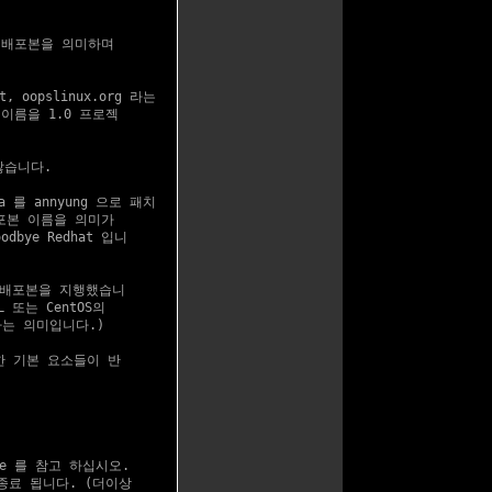
 배포본을 의미하며

, oopslinux.org 라는

이름을 1.0 프로젝

않습니다.

ra 를 annyung 으로 패치

포본 이름을 의미가

ye Redhat 입니

립 배포본을 지행했습니

 또는 CentOS의

다는 의미입니다.)

한 기본 요소들이 반

e
 를 참고 하십시오.

 종료 됩니다. (더이상
