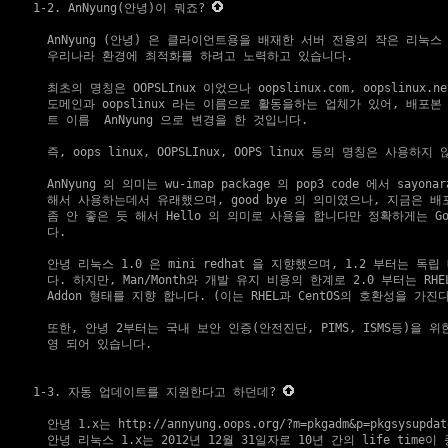
1-2. AnNyung(안녕)이 뭐죠?
    AnNyung (안녕) 은 클라이언트용을 배재한 서버 전용의 작은 리눅스
    우리나라 환경에 최적화를 하려고 노력하고 있습니다.

    최초의 명칭은 OOPSLInux 이었으나 oopslinux.com, oopslinux.net
    도메인과 oopslinux 라는 이름으로 활동을하는 업체가 있어, 배포본 
    트 이름  AnNyung 으로 변경을 한 것입니다.

    즉, oops linux, OOPSLInux, OOPS linux 등의 명칭은 사용하지 
    AnNyung 의 의미는 wu-imap package 의 pop3 code 에서 sayona
    해서 사용하는데서 유래했으며, good bye 의 의미였으나, 지금은 배
    좀 안 좋은 듯 해서 Hello 의 의미로 사용을 합니다만 정확하게는 Goodb
    다.

    안녕 리눅스 1.0 은 mini redhat 을 지향했으며, 1.2 부터는 독
    다. 하지만, Man/Month와 개발 유지 비용의 한계로 2.0 부터는 RHEL
    Addon 형태를 지향 합니다. (이는 RHEL과 CentOS의 호환성을 가진
    또한, 안녕 2부터는 국내 보안 인증(안전진단, PIMS, ISMS등)을 위
    영 되어 있습니다.

1-3. 자동 업데이트를 지원한다고 하던데?
    안녕 1.x는 
http://annyung.oops.org/?m=pkgadm&p=pkgsysupdat
    안녕 리눅스 1.x는 2012년 12월 31일자로 10년 간의 life time이