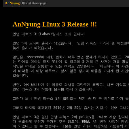
AnNyung
Official Homepage
AnNyung LInux 3 Release !!!
안녕 리눅스 3 (Labas)릴리즈 소식 입니다.

안녕 3이 드디어 출시가 되었습니다.  안녕 리눅스 3 역시 원 예정일에
늦게 출시가 되었습니다.

일단은, systemd에 대한 변화가 너무 컸던 문제가 하나가 있었고, 20
는 단어를 더이상 믿지 못하게 될 정도의 3 개의 큰 사건이 저를 휩슬
작업을 제대로 진행할 수 있는 여력도 없었습니다.  더군다나 이 사건들
이 바닥을 더 이상 머무르고 싶지 않은 정도의 마음을 가지게 한 사건이
같습니다.

반면, 아이러니하게 이 이유로 회사를 그만두게 되었고, 나쁜 기억을 
안녕 리눅스 3의 작업에 몰두를 하게 되었습니다.

그러다 보니 안녕 리눅스 3의 릴리즈는 제게 좀 더 큰 의미로 다가 옵니
그래도 마지막 예고였던 2016년 2월 29일 출시는 지킬 수 있어 그나마
안녕 리눅스 3은 일단 안녕 리눅스 2의 policy를 그대로 계승 합니다.
다 특별하게 무언가 추가된 것은 없으며, RHEL 7의 변경 사항이 안녕 
이 되었다고 할 수 있습니다. (물론 안녕 2에서 제공하던 기능들의 버그