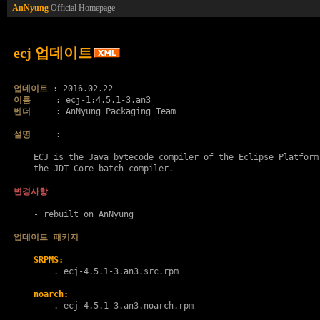
AnNyung
Official Homepage
ecj 업데이트
업데이트
이름
벤더
     : AnNyung Packaging Team

설명
     :

    ECJ is the Java bytecode compiler of the Eclipse Platform.
    the JDT Core batch compiler.

변경사항
    - rebuilt on AnNyung

업데이트 패키지
SRPMS:
        . 
ecj-4.5.1-3.an3.src.rpm
noarch:
        . 
ecj-4.5.1-3.an3.noarch.rpm