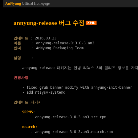
AnNyung
Official Homepage
annyung-release 버그 수정
업데이트
이름
벤더
     : AnNyung Packaging Team

설명
     :

    annyung-release 패키지는 안녕 리눅스 3의 릴리즈 정보를 가지
변경사항
    - fixed grub banner modify with annyung-init-banner

    - add ntsysv-systemd

업데이트 패키지
SRPMS:
        . 
annyung-release-3.0-3.an3.src.rpm
noarch:
        . 
annyung-release-3.0-3.an3.noarch.rpm