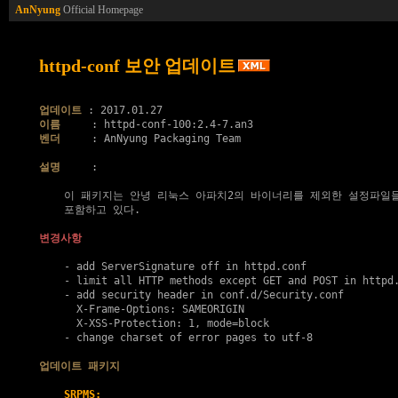
AnNyung
Official Homepage
httpd-conf 보안 업데이트
업데이트
이름
벤더
     : AnNyung Packaging Team

설명
     :

    이 패키지는 안녕 리눅스 아파치2의 바이너리를 제외한 설정파일들
    포함하고 있다.

변경사항
    - add ServerSignature off in httpd.conf

    - limit all HTTP methods except GET and POST in httpd.
    - add security header in conf.d/Security.conf

      X-Frame-Options: SAMEORIGIN

      X-XSS-Protection: 1, mode=block

    - change charset of error pages to utf-8

업데이트 패키지
SRPMS: