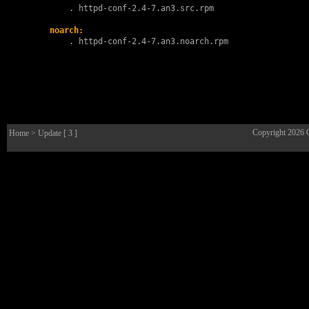
        . 
httpd-conf-2.4-7.an3.src.rpm
noarch:
        . 
httpd-conf-2.4-7.an3.noarch.rpm
Copyright 2026
Home
> Update [ 3 ]