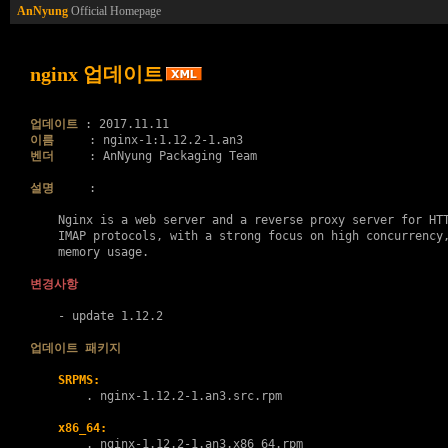
AnNyung
Official Homepage
nginx 업데이트
업데이트
이름
벤더
     : AnNyung Packaging Team

설명
     :

    Nginx is a web server and a reverse proxy server for HTT
    IMAP protocols, with a strong focus on high concurrency,
    memory usage.

변경사항
    - update 1.12.2

업데이트 패키지
SRPMS:
        . 
nginx-1.12.2-1.an3.src.rpm
x86_64:
        . 
nginx-1.12.2-1.an3.x86_64.rpm