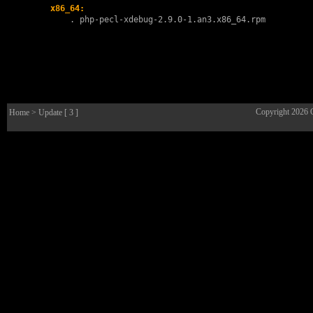
x86_64:
        . 
php-pecl-xdebug-2.9.0-1.an3.x86_64.rpm
Copyright 2026
Home
> Update [ 3 ]