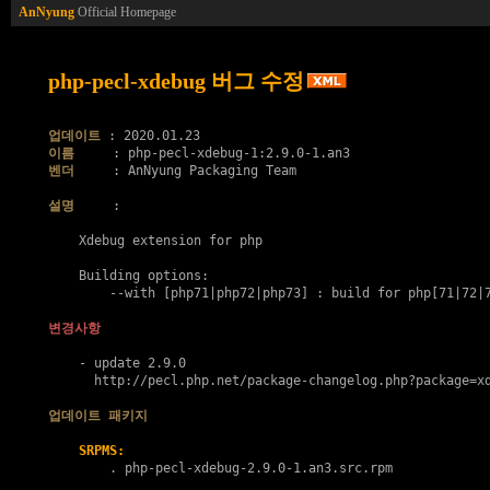
AnNyung
Official Homepage
php-pecl-xdebug 버그 수정
업데이트
이름
벤더
     : AnNyung Packaging Team

설명
     :

    Xdebug extension for php

    Building options:

        --with [php71|php72|php73] : build for php[71|72|7
변경사항
    - update 2.9.0

      http://pecl.php.net/package-changelog.php?package=xd
업데이트 패키지
SRPMS:
        . 
php-pecl-xdebug-2.9.0-1.an3.src.rpm