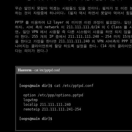
    무슨 말인지 못알아 먹겠는 사람들도 있을 것이다. 필자가 또 이런 분
    하는 것이 자랑중에 하나이다. (필자 역시 하면서 못알아 먹어서 힘들
    PPTP 를 이용하여 L2 layer 에 끼이면 이런 과정이 필요없다. 일단
    하자. 서버 측의 network 이 211.111.111.0/24 의 C Class 
    면, 일단 VPN 에서 사용할 즉 다른 시스템이 사용을 하면 되지 않을 IP
    야 한다. 255 개의 IP 중에서 211.111.111.240 ~ 254 까지 15개
    을 한다고 가정을 한다면 211.111.111.240 의 VPN 서버측의 PPP 
    나머지는 클라이언트에 할당 하도록 설정을 한다. (14 개의 클라이언
    다는 의미가 된다.)

Hanterm
- cat /etc/pptpd.conf
[oops@main dir]$
 cat /etc/pptpd.conf

   option /etc/ppp/options.pptpd

   logwtmp

   localip 211.111.111.240

   remoteip 211.111.111.241-254

[oops@main dir]$