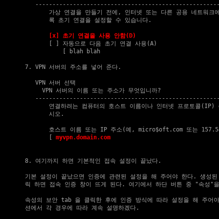
       ------------------------------------------------------
           가상 연결을 만들기 전에, 인터넷 또는 다른 공용 네트워크
           록 초기 연결을 설정할 수 있습니다.

[x] 초기 연결을 사용 안함(D)
           [ ] 자동으로 다음 초기 연결 사용(A)

               [ blah blah                                   
    7. VPN 서버의 주소를 넣어 준다.

       VPN 서버 선택

         VPN 서버의 이름 또는 주소가 무엇입니까?

       ------------------------------------------------------
           연결하려는 컴퓨터의 호스트 이름이나 인터넷 프로토콜(IP)
           시오.

           호스트 이름 또는 IP 주소(예, micro$oft.com 또는 157.54.
           [ 
myvpn.domain.com
                                
    8. 여기까지 하면 기본적인 접속 설정이 끝났다.

    기본 설정이 끝났으면 인증에 관련된 설정을 해 주어야 한다. 생성된 I
    릭 하면 접속 인증 창이 뜨게 된다. 여기에서 하단 버튼 중 "속성"을
    속성의 보안 tab 을 클릭한 후에 인증 방식에 따라 설정을 해 주어야 
    션에서 각 경우에 따라 계속 설명하겠다.
