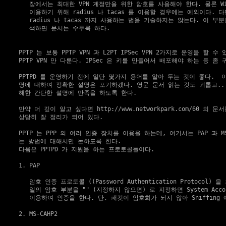
     장에서는 최대한 VPN 계정만을 위한 암호를 사용해야 한다. 물론 Win
     이용하기 위해 radius 나 tacas 를 이용할 경우에는 예외이다. 다
     radius 나 tacas 까지 사용하는 법을 기술하지는 않는다. 이 부분은
     색하면 문서는 수두룩 하다.

  PPTP 는 보통 PPTP VPN 과 L2PT IPSec VPN 2가지로 운영을 할 
  PPTP VPN 만 다룬다. IPSec 은 키를 만들어서 배포해야 하는 등 좀 
  PPTPD 를 운영하기 전에 일단 몇가지 용어를 알아 두는 것이 좋다.  이
  명에 대하여 정확한 설명은 포기하겠다. 영문 문서 읽는 것도 괴롭고.. 
  해한 간단한 설명에 만족을 하도록 한다.

  만약 더 깊이 알고 싶다면 
http://www.networkpark.com/60
 의 문서
  상당히 잘 정리가 되어 있다.

  PPTP 는 PPP 의 여러 인증 장치를 이용을 하는데, 여기서는 PAP 과 MS
  는 방법에 대해서만 논하도록 한다.

  다음은 PPTPD 가 지원을 하는 프로토콜들이다.

  1. PAP

     암호 인증 프로토콜 ((Password Authentication Protocol) 
     일의 암호 부분을 "" (지정하지 않으면) 로 지정하면 System Accoun
     이용하여 인증을 한다. 단, 패킷이 암호화가 되지 않아 Sniffing 
  2. MS-CAHP2
