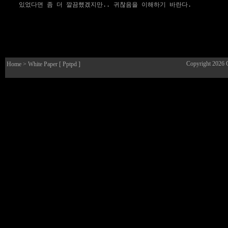
Copyright 2026
Home
> White Paper [ Pptpd ]