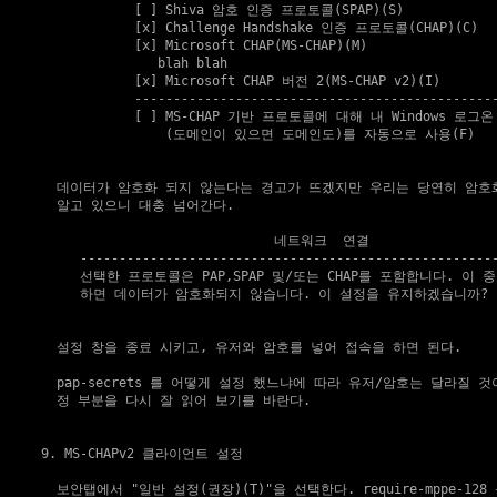
              [ ] Shiva 암호 인증 프로토콜(SPAP)(S)

              [x] Challenge Handshake 인증 프로토콜(CHAP)(C)

              [x] Microsoft CHAP(MS-CHAP)(M)

                 blah blah

              [x] Microsoft CHAP 버전 2(MS-CHAP v2)(I)

              -----------------------------------------------
              [ ] MS-CHAP 기반 프로토콜에 대해 내 Windows 로그
                  (도메인이 있으면 도메인도)를 자동으로 사용(F)

    데이터가 암호화 되지 않는다는 경고가 뜨겠지만 우리는 당연히 암호
    알고 있으니 대충 넘어간다.

                                네트워크  연결

       ------------------------------------------------------
       선택한 프로토콜은 PAP,SPAP 및/또는 CHAP를 포함합니다. 이 중
       하면 데이터가 암호화되지 않습니다. 이 설정을 유지하겠습니까?

    설정 창을 종료 시키고, 유저와 암호를 넣어 접속을 하면 된다.

    pap-secrets 를 어떻게 설정 했느냐에 따라 유저/암호는 달라질 것이
    정 부분을 다시 잘 읽어 보기를 바란다.

9. MS-CHAPv2 클라이언트 설정
    보안탭에서 "일반 설정(권장)(T)"을 선택한다. require-mppe-12