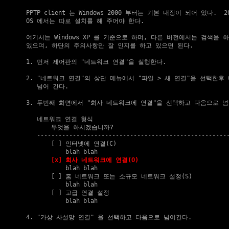
    PPTP client 는 Windows 2000 부터는 기본 내장이 되어 있다.  20
    OS 에서는 따로 설치를 해 주어야 한다.

    여기서는 Windows XP 를 기준으로 하며, 다른 버전에서는 검색을 하
    있으며, 하단의 주의사항만 잘 인지를 하고 있으면 된다.

    1. 먼저 제어판의 "네트워크 연결"을 실행한다.

    2. "네트워크 연결"의 상단 메뉴에서 "파일 > 새 연결"을 선택한후 
       넘어 간다.

    3. 두번째 화면에서 "회사 네트워크에 연결"을 선택하고 다음으로 넘
       네트워크 연결 형식

           무엇을 하시겠습니까?

       ------------------------------------------------------
           [ ] 인터넷에 연결(C)

               blah blah

[x] 회사 네트워크에 연결(O)
               blah blah

           [ ] 홈 네트워크 또는 소규모 네트워크 설정(S)

               blah blah

           [ ] 고급 연결 설정

               blah blah

    4. "가상 사설망 연결" 을 선택하고 다음으로 넘어간다.
