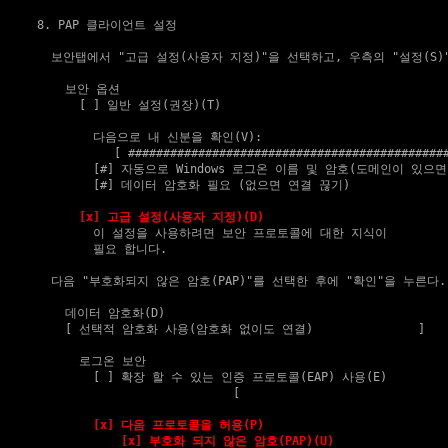
8. PAP 클라이언트 설정
    보안탭에서 "고급 설정(사용자 지정)"을 선택하고, 우측의 "설정(S)"
      보안 옵션

        [ ] 일반 설정(권장)(T)

          다음으로 내 신분을 확인(V):

             [ ##############################################
          [#] 자동으로 Windows 로그온 이름 및 암호(도메인이 있으면
          [#] 데이터 암호화 필요 (없으면 연결 끊기)

[x] 고급 설정(사용자 지정)(D)
          이 설정을 사용하려면 보안 프로토콜에 대한 지식이

          필요 합니다.                                        
    다음 "부호화되지 않은 암호(PAP)"를 선택한 후에 "확인"을 누른다.

      데이터 암호화(D)

      [ 선택적 암호화 사용(암호화 없이도 연결)               ]

        로그온 보안

          [ ] 확장 할 수 있는 인증 프로토콜(EAP) 사용(E)

                              [                              
[x] 다음 프로토콜을 허용(P)
[x] 부호화 되지 않은 암호(PAP)(U)