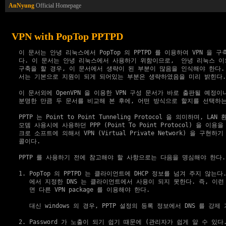
AnNyung
Official Homepage
VPN with PopTop PPTPD
  이 문서는 안녕 리눅스에서 PopTop 의 PPTPD 를 이용하여 VPN 을 구
  다. 이 문서는 안녕 리눅스에서 사용하기 위함이므로,  안녕 리눅스 이
  구축을 할 경우, 이 문서에서 생략이 된 부분이 많음을 인식해야 한다. 
  서는 기본으로 지원이 되게 되어있는 부분은 생략하였음을 미리 밝힌다.)
  이 문서외에 OpenVPN 을 이용한 VPN 구성 문서가 바로 출판될 예정이
  분명한 만큼 두 문서를 비교해 본 후에, 어떤 방식으로 할지를 선택하는
  PPTP 는 Point to Point Tunneling Protocol 을 의미하며, L
  모뎀 사용시에 사용하던 PPP (Point To Point Protocol) 을 이용을
  크로 소프트에 의해서 VPN (Virtual Private Network) 을 구현하
  콜이다.

  PPTP 를 사용하기 전에 참고해야 할 사항으로는 다음을 명심해야 한다.

  1. PopTop 의 PPTPD 는 클라이언트에 DHCP 정보를 넘겨 주지 않는다.
     에서 지정한 DNS 는 클라이언트에서 사용이 되지 못한다. 즉, 이런
     면 다른 VPN package 를 이용해야 한다.

     대신 windows 의 경우, PPTP 설정의 등록 정보에서 DNS 를 강제 
  2. Password 가 노출이 되기 쉽기 때문에 (관리자가 쉽게 알 수 있다.