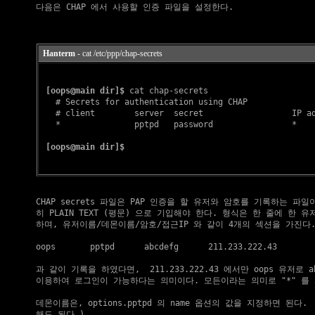
    다음은 CHAP 에서 사용할 인증 파일을 설정한다.

Hanterm
- cat /etc/ppp/chap-secrets
[oops@main dir]$
 cat chap-secrets 

   # Secrets for authentication using CHAP

   # client        server  secret                  IP ad
   *               pptpd   password                *

[oops@main dir]$
    CHAP secrets 파일은 PAP 인증을 할 유저와 암호를 기록하는 파일
    히 PLAIN TEXT (평문) 으로 기입해야 한다. 형식은 한 줄에 한 유
    하며, 유저이름/데몬이름/암호/접근IP 와 같이 4개의 섹션을 가진다.
    oops       pptpd      abcdefg      211.233.222.43

    과 같이 기록을 하였다면,  211.233.222.43 에서만 oops 유저로 a
    이용하여 로그인이 가능하다는 의미이다. 모든이라는 의미로 "*" 를 
    데몬이름은, options.pptpd 의 name 옵션의 값을 지정하면 된다. 
    해도 된다.)
