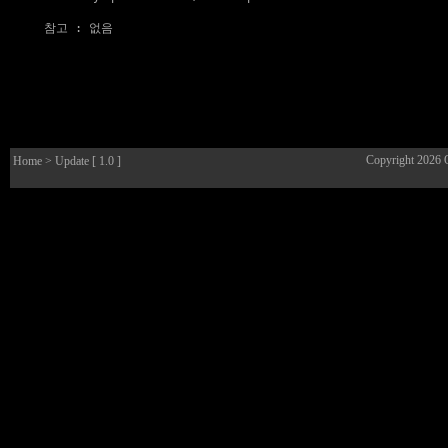
참고
 : 없음

Copyright 2026
Home
> Update [ 1.0 ]