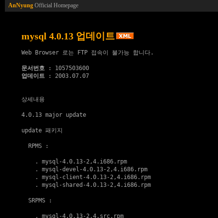
AnNyung
Official Homepage
mysql 4.0.13 업데이트
Web Browser 로는 FTP 접속이 불가능 합니다.

문서번호
업데이트
 : 2003.07.07

상세내용

4.0.13 major update

update 패키지
  RPMS :

    . 
mysql-4.0.13-2,4.i686.rpm
    . 
mysql-devel-4.0.13-2,4.i686.rpm
    . 
mysql-client-4.0.13-2,4.i686.rpm
    . 
mysql-shared-4.0.13-2,4.i686.rpm
  SRPMS :

    . 
mysql-4.0.13-2,4.src.rpm