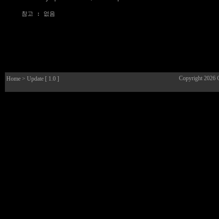
참고
 : 없음

Copyright 2026
Home
> Update [ 1.0 ]