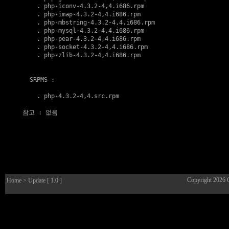
    . 
php-iconv-4.3.2-4,4.i686.rpm
    . 
php-imap-4.3.2-4,4.i686.rpm
    . 
php-mbstring-4.3.2-4,4.i686.rpm
    . 
php-mysql-4.3.2-4,4.i686.rpm
    . 
php-pear-4.3.2-4,4.i686.rpm
    . 
php-socket-4.3.2-4,4.i686.rpm
    . 
php-zlib-4.3.2-4,4.i686.rpm
  SRPMS :

    . 
php-4.3.2-4,4.src.rpm
참고
 : 없음

Copyright 2026
Home
> Update [ 1.0 ]