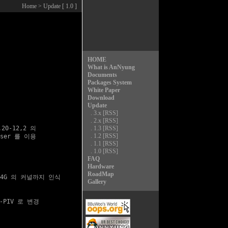
Home
> Update [ 1.0 ]
HOME
What is AnNyung
Documents
Packages System
White Paper
Download
Update
.
3.x
[RSS]
.
2.x
[RSS]
0-12,2 의

.
1.3
[RSS]
.
1.2
[RSS]
ser 를 이용

.
1.1
[RSS]
.
1.0
[RSS]
FAQ
Hardware
RoadMap
 4G 의 커널까지 인식

Gallery
l-PIV 로 변경
