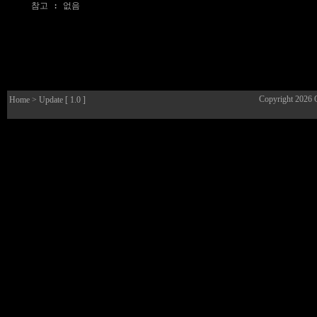
참고
 : 없음

Copyright 2026
Home
> Update [ 1.0 ]