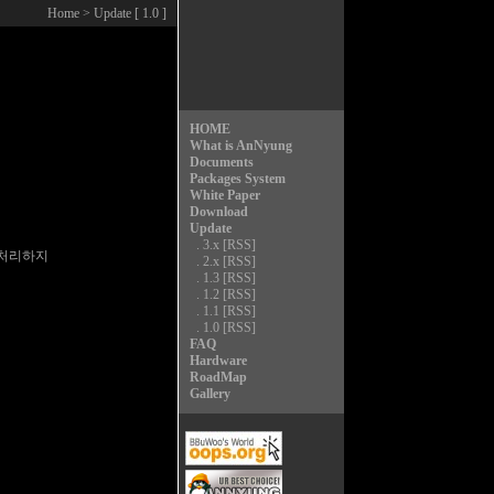
Home
> Update [ 1.0 ]
HOME
What is AnNyung
Documents
Packages System
White Paper
Download
Update
.
3.x
[RSS]
처리하지

.
2.x
[RSS]
.
1.3
[RSS]
.
1.2
[RSS]
.
1.1
[RSS]
.
1.0
[RSS]
FAQ
Hardware
RoadMap
Gallery