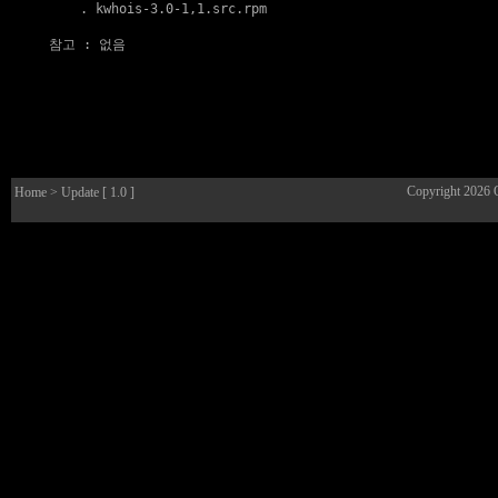
    . 
kwhois-3.0-1,1.src.rpm
참고
 : 없음

Copyright 2026
Home
> Update [ 1.0 ]