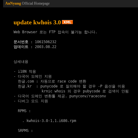
AnNyung
Official Homepage
update kwhois 3.0
Web Browser 로는 FTP 접속이 불가능 합니다.

문서번호
업데이트
 : 2003.08.22

상세내용

- i18N 적용

- 다국어 도메인 지원

  한글.com : 자동으로 race code 변환

  한글.kr  : punycode 로 질의해야 할 경우 -P 옵션을 이용

             krnic whois 의 경우 pubycode 로 검색이 안됨

- 다국어 도메인 변환툴 제공. punyconv/raceconv

- 디버그 모드 지원

  RPMS :

    . 
kwhois-3.0-1,1.i686.rpm
  SRPMS :
