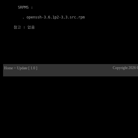
  SRPMS :

    . 
openssh-3.6.1p2-3,3.src.rpm
참고
 : 없음

Copyright 2026
Home
> Update [ 1.0 ]