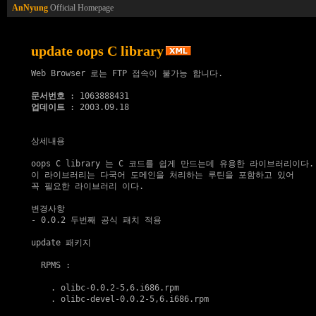
AnNyung
Official Homepage
update oops C library
Web Browser 로는 FTP 접속이 불가능 합니다.

문서번호
업데이트
 : 2003.09.18

상세내용

oops C library 는 C 코드를 쉽게 만드는데 유용한 라이브러리이다.

이 라이브러리는 다국어 도메인을 처리하는 루틴을 포함하고 있어

꼭 필요한 라이브러리 이다.

변경사항

- 0.0.2 두번째 공식 패치 적용

update 패키지
  RPMS :

    . 
olibc-0.0.2-5,6.i686.rpm
    . 
olibc-devel-0.0.2-5,6.i686.rpm