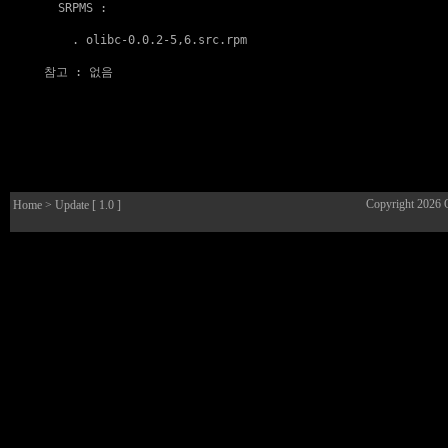
  SRPMS :

    . 
olibc-0.0.2-5,6.src.rpm
참고
 : 없음

Copyright 2026
Home
> Update [ 1.0 ]