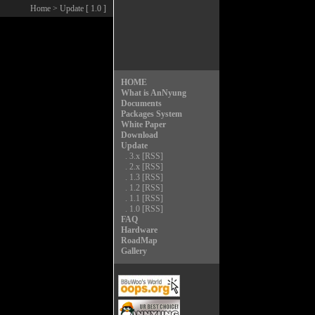
Home
> Update [ 1.0 ]
HOME
What is AnNyung
Documents
Packages System
White Paper
Download
Update
.
3.x
[RSS]
.
2.x
[RSS]
.
1.3
[RSS]
.
1.2
[RSS]
.
1.1
[RSS]
.
1.0
[RSS]
FAQ
Hardware
RoadMap
Gallery