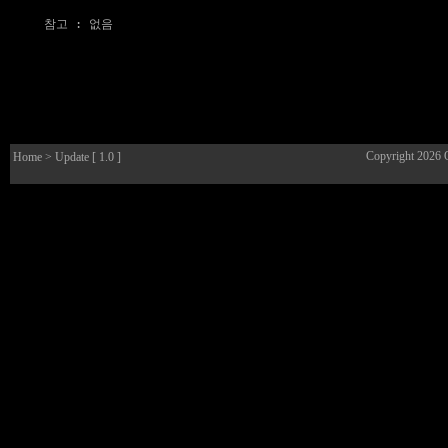
참고
 : 없음

Copyright 2026
Home
> Update [ 1.0 ]