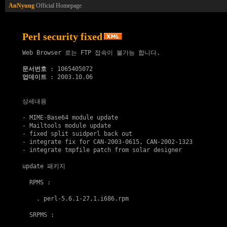
AnNyung
Official Homepage
Perl security fixed
Web Browser 로는 FTP 접속이 불가능 합니다.

문서번호
업데이트
 : 2003.10.06

상세내용

- MIME-Base64 module update

- Mailtools module update

- fixed split suidperl back out

- integrate fix for CAN-2003-0615, CAN-2002-1323

- integrate tmpfile patch from solar designer

update 패키지
  RPMS :

    . 
perl-5.6.1-27,1.i686.rpm
  SRPMS :
