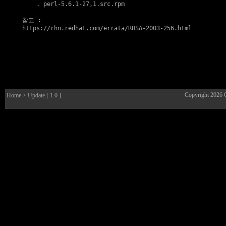
    . 
perl-5.6.1-27,1.src.rpm
참고
https://rhn.redhat.com/errata/RHSA-2003-256.html
Copyright 2026
Home
> Update [ 1.0 ]