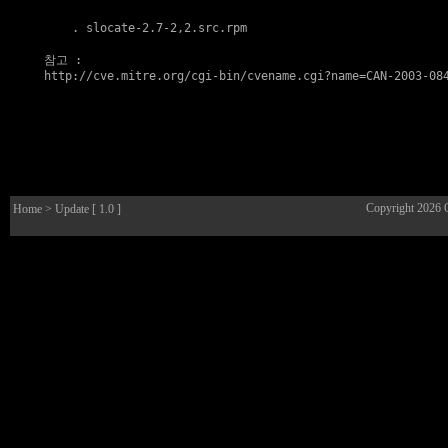
    . 
slocate-2.7-2,2.src.rpm
참고
http://cve.mitre.org/cgi-bin/cvename.cgi?name=CAN-2003-08
Copyright 2026
Home
> Update [ 1.0 ]