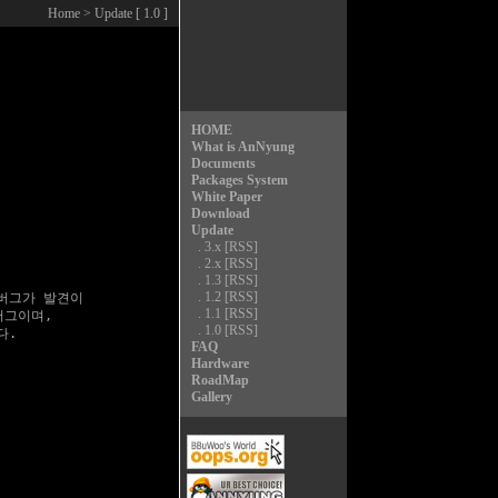
Home
> Update [ 1.0 ]
HOME
What is AnNyung
Documents
Packages System
White Paper
Download
Update
.
3.x
[RSS]
.
2.x
[RSS]
.
1.3
[RSS]
.
1.2
[RSS]
 버그가 발견이

.
1.1
[RSS]
그이며,

.
1.0
[RSS]
.

FAQ
Hardware
RoadMap
Gallery