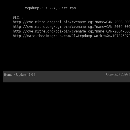
    . 
tcpdump-3.7.2-7,3.src.rpm
참고
http://cve.mitre.org/cgi-bin/cvename.cgi?name=CAN-2003-09
http://cve.mitre.org/cgi-bin/cvename.cgi?name=CAN-2004-00
http://cve.mitre.org/cgi-bin/cvename.cgi?name=CAN-2004-00
http://marc.theaimsgroup.com/?l=tcpdump-workrs&m=10732507
Copyright 2026
Home
> Update [ 1.0 ]