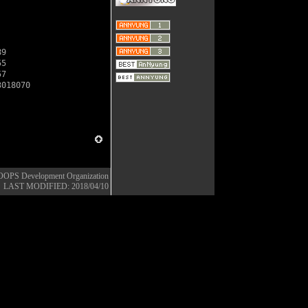
89
55
57
3018070
OOPS Development Organization
LAST MODIFIED: 2018/04/10