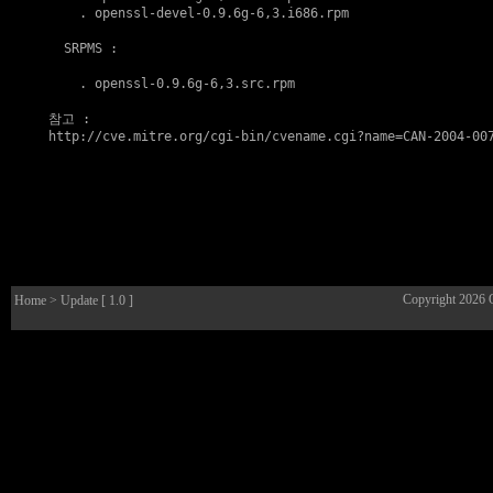
    . 
openssl-devel-0.9.6g-6,3.i686.rpm
  SRPMS :

    . 
openssl-0.9.6g-6,3.src.rpm
참고
http://cve.mitre.org/cgi-bin/cvename.cgi?name=CAN-2004-00
Copyright 2026
Home
> Update [ 1.0 ]