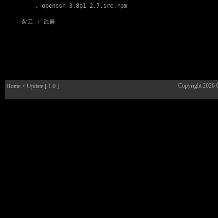
    . 
openssh-3.8p1-2,7.src.rpm
참고
 : 없음

Copyright 2026
Home
> Update [ 1.0 ]