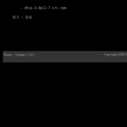
    . 
dhcp-3.0pl2-7.src.rpm
참고
 : 없음

Copyright 2026
Home
> Update [ 1.0 ]