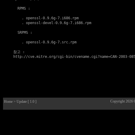
  RPMS :

    . 
openssl-0.9.6g-7.i686.rpm
    . 
openssl-devel-0.9.6g-7.i686.rpm
  SRPMS :

    . 
openssl-0.9.6g-7.src.rpm
참고
http://cve.mitre.org/cgi-bin/cvename.cgi?name=CAN-2003-08
Copyright 2026
Home
> Update [ 1.0 ]