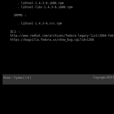
    . 
libtool-1.4.3-6.i686.rpm
    . 
libtool-libs-1.4.3-6.i686.rpm
  SRPMS :

    . 
libtool-1.4.3-6.src.rpm
참고
http://www.redhat.com/archives/fedora-legacy-list/2004-Feb
https://bugzilla.fedora.us/show_bug.cgi?id=1268
Copyright 2026
Home
> Update [ 1.0 ]