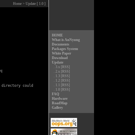
Home
> Update [ 1.0 ]
HOME
What is AnNyung
Documents
Packages System
White Paper
Download
Update
.
3.x
[RSS]
게

.
2.x
[RSS]
.
1.3
[RSS]
.
1.2
[RSS]
.
1.1
[RSS]
directory could 

.
1.0
[RSS]
FAQ
Hardware
RoadMap
Gallery