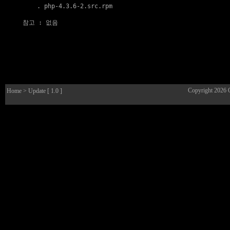
    . 
php-4.3.6-2.src.rpm
참고
 : 없음

Copyright 2026
Home
> Update [ 1.0 ]