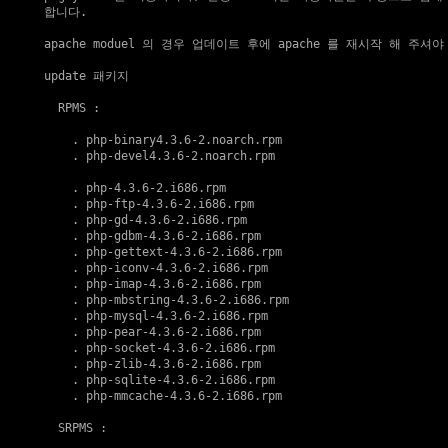
합니다.

apache moduel 의 경우 업데이트 후에 apache 를 재시작 해 주셔야
update 패키지
  RPMS :

    . 
php-binary4.3.6-2.noarch.rpm
    . 
php-devel4.3.6-2.noarch.rpm
    . 
php-4.3.6-2.i686.rpm
    . 
php-ftp-4.3.6-2.i686.rpm
    . 
php-gd-4.3.6-2.i686.rpm
    . 
php-gdbm-4.3.6-2.i686.rpm
    . 
php-gettext-4.3.6-2.i686.rpm
    . 
php-iconv-4.3.6-2.i686.rpm
    . 
php-imap-4.3.6-2.i686.rpm
    . 
php-mbstring-4.3.6-2.i686.rpm
    . 
php-mysql-4.3.6-2.i686.rpm
    . 
php-pear-4.3.6-2.i686.rpm
    . 
php-socket-4.3.6-2.i686.rpm
    . 
php-zlib-4.3.6-2.i686.rpm
    . 
php-sqlite-4.3.6-2.i686.rpm
    . 
php-mmcache-4.3.6-2.i686.rpm
  SRPMS :
