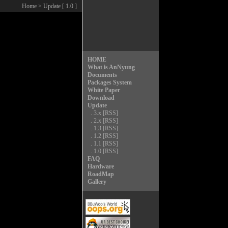
Home
> Update [ 1.0 ]
HOME
What is AnNyung
Documents
Packages System
White Paper
Download
Update
.
3.x
[RSS]
.
2.x
[RSS]
.
1.3
[RSS]
.
1.2
[RSS]
.
1.1
[RSS]
.
1.0
[RSS]
FAQ
Hardware
RoadMap
Gallery