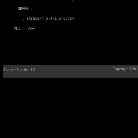
  SRPMS :

    . 
strace-4.5.4-1.src.rpm
참고
 : 없음

Copyright 2026
Home
> Update [ 1.0 ]