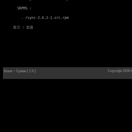
  SRPMS :

    . 
rsync-2.6.2-1.src.rpm
참고
 : 없음

Copyright 2026
Home
> Update [ 1.0 ]