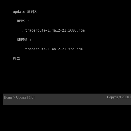
update 패키지
  RPMS :

    . 
traceroute-1.4a12-21.i686.rpm
  SRPMS :

    . 
traceroute-1.4a12-21.src.rpm
참고
Copyright 2026
Home
> Update [ 1.0 ]