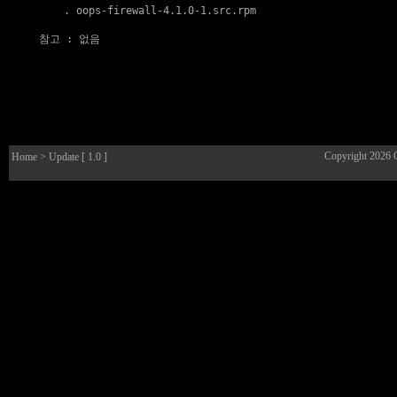
    . 
oops-firewall-4.1.0-1.src.rpm
참고
 : 없음

Copyright 2026
Home
> Update [ 1.0 ]