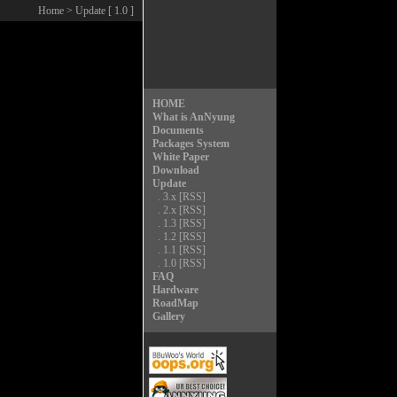
Home
> Update [ 1.0 ]
HOME
What is AnNyung
Documents
Packages System
White Paper
Download
Update
.
3.x
[RSS]
.
2.x
[RSS]
.
1.3
[RSS]
.
1.2
[RSS]
.
1.1
[RSS]
.
1.0
[RSS]
FAQ
Hardware
RoadMap
Gallery