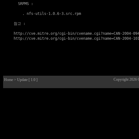
  SRPMS :

    . 
nfs-utils-1.0.6-3.src.rpm
참고
 :

http://cve.mitre.org/cgi-bin/cvename.cgi?name=CAN-2004-09
http://cve.mitre.org/cgi-bin/cvename.cgi?name=CAN-2004-10
Copyright 2026
Home
> Update [ 1.0 ]