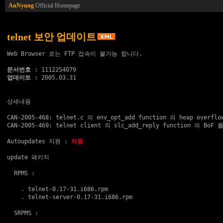
AnNyung
Official Homepage
telnet 보안 업데이트
Web Browser 로는 FTP 접속이 불가능 합니다.

문서번호
업데이트
 : 2005.03.31

상세내용

CAN-2005-468: telnet.c 의 env_opt_add function 의 heap ove
CAN-2005-469: telnet client 의 slc_add_reply function 의 
Autoupdates 지원
 : 
지원
update 패키지
  RPMS :

    . 
telnet-0.17-31.i686.rpm
    . 
telnet-server-0.17-31.i686.rpm
  SRPMS :
