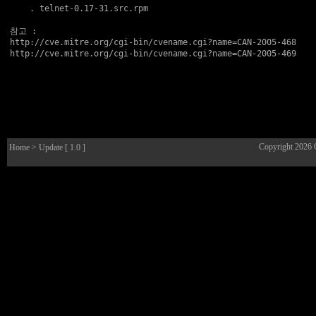
    . 
telnet-0.17-31.src.rpm
참고
http://cve.mitre.org/cgi-bin/cvename.cgi?name=CAN-2005-468
http://cve.mitre.org/cgi-bin/cvename.cgi?name=CAN-2005-469
Copyright 2026
Home
> Update [ 1.0 ]