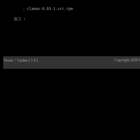
    . 
clamav-0.83-1.src.rpm
참고
 :

Copyright 2026
Home
> Update [ 1.0 ]