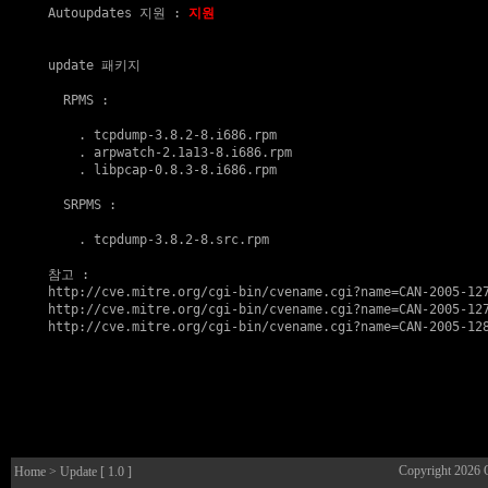
Autoupdates 지원
 : 
지원
update 패키지
  RPMS :

    . 
tcpdump-3.8.2-8.i686.rpm
    . 
arpwatch-2.1a13-8.i686.rpm
    . 
libpcap-0.8.3-8.i686.rpm
  SRPMS :

    . 
tcpdump-3.8.2-8.src.rpm
참고
http://cve.mitre.org/cgi-bin/cvename.cgi?name=CAN-2005-12
http://cve.mitre.org/cgi-bin/cvename.cgi?name=CAN-2005-12
http://cve.mitre.org/cgi-bin/cvename.cgi?name=CAN-2005-12
Copyright 2026
Home
> Update [ 1.0 ]