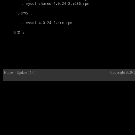
    . 
mysql-shared-4.0.24-2.i686.rpm
  SRPMS :

    . 
mysql-4.0.24-2.src.rpm
참고
 :

Copyright 2026
Home
> Update [ 1.0 ]