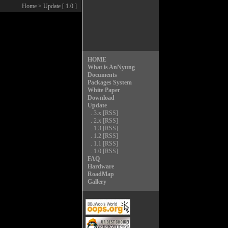
Home
> Update [ 1.0 ]
HOME
What is AnNyung
Documents
Packages System
White Paper
Download
Update
.
3.x
[RSS]
.
2.x
[RSS]
.
1.3
[RSS]
.
1.2
[RSS]
.
1.1
[RSS]
.
1.0
[RSS]
FAQ
Hardware
RoadMap
Gallery