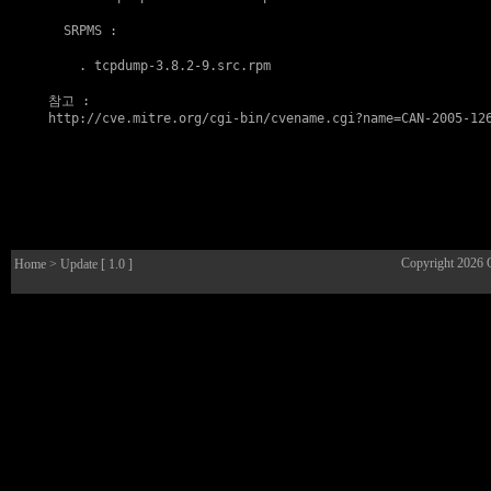
  SRPMS :

    . 
tcpdump-3.8.2-9.src.rpm
참고
http://cve.mitre.org/cgi-bin/cvename.cgi?name=CAN-2005-12
Copyright 2026
Home
> Update [ 1.0 ]