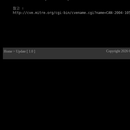
참고
http://cve.mitre.org/cgi-bin/cvename.cgi?name=CAN-2004-10
Copyright 2026
Home
> Update [ 1.0 ]