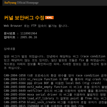
AnNyung
Official Homepage
커널 보안버그 수정
Web Browser 로는 FTP 접속이 불가능 합니다.

문서번호
업데이트
 : 2005.06.16

상세내용

많은 버그가 발표 되었습니다. 안녕에서 해당하는 버그 (race condition 
있고 해당하지 않는 것도 있지만, 일단 발표된 것들은 fix 를 하였습니다. 
적으로는 아래의 정보를 확인하시면 되며, 자세한 정보는 참고 섹션의 링크를
조 하십시오.

CAN-2004-1058 다른 프로세스의 환경 변수를 얻어 race condition 공격
CAN-2004-1333 vc_resize function 의 BOF 를 통하여 커널 crash 가능
CAN-2005-0384 ppp drive BOF 를 이용한 local DoS (커널 crash)

CAN-2005-0400 ext2_make_empty function 의 버그로 로컬 유저가
CAN-2005-0449 netfilter 코드의 버그를 이용하여 방화벽 룰을 통과하여 D
CAN-2005-0504 moxa serial driver 의 버그를 이용하여 불법적인 명령
CAN-2005-0749 load_elf_library 가 잘못된 point 를 free 하는
CAN-2005-0750 bluez_sock_create 버그를 이용하여 로컬 유저가 권한
CAN-2005-0815 ISO9660 버그를 이용하여 로컬 DoS 가능
