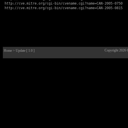
http://cve.mitre.org/cgi-bin/cvename.cgi?name=CAN-2005-0750
http://cve.mitre.org/cgi-bin/cvename.cgi?name=CAN-2005-0815
Copyright 2026
Home
> Update [ 1.0 ]