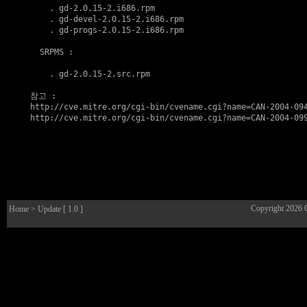
    . 
gd-2.0.15-2.i686.rpm
    . 
gd-devel-2.0.15-2.i686.rpm
    . 
gd-progs-2.0.15-2.i686.rpm
  SRPMS :

    . 
gd-2.0.15-2.src.rpm
참고
http://cve.mitre.org/cgi-bin/cvename.cgi?name=CAN-2004-09
http://cve.mitre.org/cgi-bin/cvename.cgi?name=CAN-2004-09
Copyright 2026
Home
> Update [ 1.0 ]