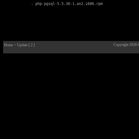
        . 
php-pgsql-5.5.36-1.an2.i686.rpm
Copyright 2026
Home
> Update [ 2 ]