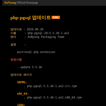
AnNyung
Official Homepage
php-pgsql 업데이트
업데이트
이름
벤더
     : AnNyung Packaging Team

설명
     :

    postresql php extension

변경사항
    - update 5.5.36

업데이트 패키지
SRPMS:
        . 
php-pgsql-5.5.36-1.an2.src.rpm
x86_64:
        . 
php-pgsql-5.5.36-1.an2.x86_64.rpm
i686: