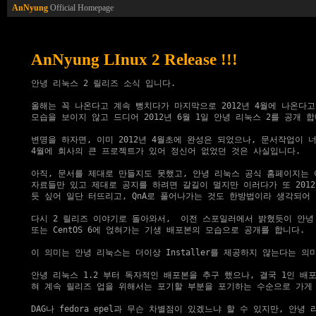
AnNyung
Official Homepage
AnNyung LInux 2 Release !!!
안녕 리눅스 2 릴리즈 소식 입니다.

올해는 꼭 나온다고 계속 뻥치다가 마지막으로 2012년 4월에 나온다고
모습을 보이지 않고 드디어 2012년 6월 1일 안녕 리눅스 2를 공개 합
변명을 하자면, 이미 2012년 4월초에 완성은 되었으나, 문서작업이 너
4월에 회사의 큰 프로젝트가 있어 정신어 없었던 것은 사실입니다.

아직, 문서를 제대로 만들지도 못했고, 안녕 리눅스 공식 홈페이지는 여
자료들만 있고 제대로 공지를 하려면 갈길이 멀지만 이러다가 또 2012
듯 싶어 일단 터뜨리고, QnA로 풀어나가는 것도 한방법이라 생각되어 
다시 2 릴리즈 이야기로 돌아와서,  이전 스포일러에서 밝혔듯이 안녕 리
또는 CentOS 6에 얹혀가는 기생 배포본의 모습으로 공개를 합니다.

이 의미는 안녕 리눅스는 더이상 Installer를 제공하지 않는다는 의미
안녕 리눅스 1.2 부터 독자적인 배포본을 추구 했으나, 결국 1인 배포
혀 계속 릴리즈 업을 위해서는 포기할 부분을 포기하는 수순으로 가게 
DAG나 fedora epel과 무슨 차별점이 있겠느냐 할 수 있지만, 안녕 