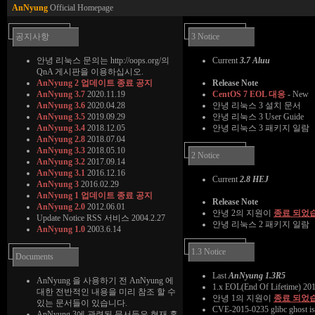
AnNyung
Official Homepage
공지사항
3 Notice
안녕 리눅스 문의는
http://oops.org/
의
Current
3.7 Aluu
QnA 게시판을 이용하십시오.
AnNyung 2 업데이트 종료 공지
Release Note
AnNyung 3.7
2020.11.19
CentOS 7 EOL 대응
- New
AnNyung 3.6
2020.04.28
안녕 리눅스 3 설치 문서
AnNyung 3.5
2019.09.29
안녕 리눅스 3 User Guide
AnNyung 3.4
2018.12.05
안녕 리눅스 3 패키지 일람
AnNyung 2.8
2018.07.04
AnNyung 3.3
2018.05.10
2 Notice
AnNyung 3.2
2017.09.14
AnNyung 3.1
2016.12.16
Current
2.8 HEJ
AnNyung 3
2016.02.29
AnNyung 1 업데이트 종료 공지
Release Note
AnNyung 2.0
2012.06.01
안녕 2의 지원이
종료 되었
Update Notice RSS 서비스
2004.2.27
안녕 리눅스 2 패키지 일람
AnNyung 1.0
2003.6.14
1.3 Notice
Documents
Last
AnNyung 1.3R5
AnNyung 을 사용하기 전 AnNyung 에
1.x EOL(End Of Lifetime) 20
대한 전반적인 내용을 미리 참조 할 수
안녕 1의 지원이
종료 되었
있는 문서들이 있습니다.
CVE-2015-0235 glibc ghost i
AnNyung 3에 관련된 문서들은 현재 홈