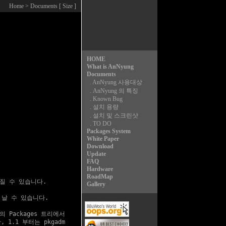
Home
> Documents [ Size ]
HOME
What is AnNyung
Documents
.
AnNyung 사용대상
.
AnNyung 의 특징
.
Known Bug
.
설치 용량
.
설치 및 스크린샷
.
TO DO
Packages System
White Paper
Download
Update
FAQ
Hardware
RoadMap
라질 수 있습니다.

Gallery
 날 수 있습니다.

Packages 트리에서

.1 부터는 pkgadm
