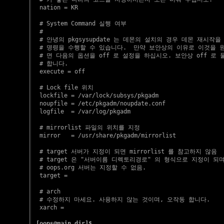
  nation = KR

  # System Command 실행 여부

  #

  # 안녕의 pkgsysupdate 는 데몬의 설치의 경우 데몬 재시작을
  # 명령을 수행할 수 있습니다.  만약 보안상의 이유로 이것을 원
  # 면 다음의 옵션을 off 로 설정을 하십시오. 보안상 off 로 
  # 합니다.

  execute = off

  # Lock file 위치

  lockfile = /var/lock/subsys/pkgadm

  noupfile = /etc/pkgadm/noupdate.conf

  logfile  = /var/log/pkgadm

  # mirrorlist 파일의 위치를 지정

  mirror   = /usr/share/pkgadm/mirrorlist

  # target 서버가 지정이 되면 mirrorlist 를 참고하지 않음

  # target 은 "서버이름 디렉토리경로" 의 형식으로 지정이 되며,
  # oops.org 서버는 지정할 수 없음.

  target =

  # arch

  # 수정하지 마세요. 사용하지 않는 것이며, 오작동 합니다.

  xarch =

[oops@main dir]$