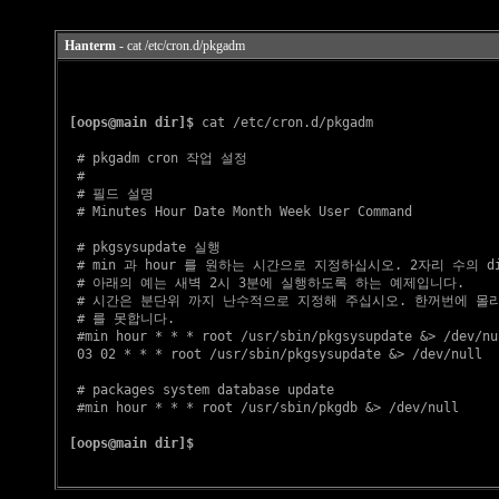
Hanterm
- cat /etc/cron.d/pkgadm
[oops@main dir]$
 cat /etc/cron.d/pkgadm

  # pkgadm cron 작업 설정

  #

  # 필드 설명

  # Minutes Hour Date Month Week User Command

  # pkgsysupdate 실행

  # min 과 hour 를 원하는 시간으로 지정하십시오. 2자리 수의 di
  # 아래의 예는 새벽 2시 3분에 실행하도록 하는 예제입니다.

  # 시간은 분단위 까지 난수적으로 지정해 주십시오. 한꺼번에 몰리
  # 를 못합니다.

  #min hour * * * root /usr/sbin/pkgsysupdate &> /dev/nul
  03 02 * * * root /usr/sbin/pkgsysupdate &> /dev/null

  # packages system database update

  #min hour * * * root /usr/sbin/pkgdb &> /dev/null

[oops@main dir]$