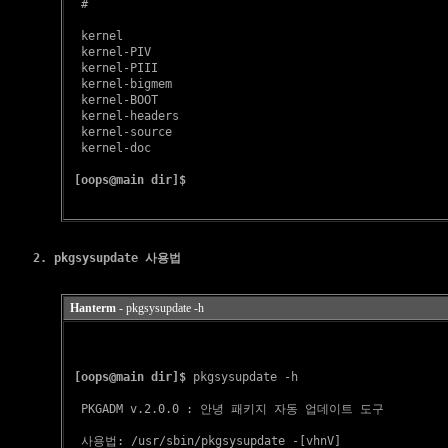
  #

  kernel

  kernel-PIV

  kernel-PIII

  kernel-bigmem

  kernel-BOOT

  kernel-headers

  kernel-source

  kernel-doc

[oops@main dir]$
2. pkgsysupdate 사용법
Hanterm
- pkgsysupdate -h
[oops@main dir]$
 pkgsysupdate -h

  PKGADM v.2.0.0 : 안녕 패키지 자동 업데이트 도구

  사용법: /usr/sbin/pkgsysupdate -[vhnV]
