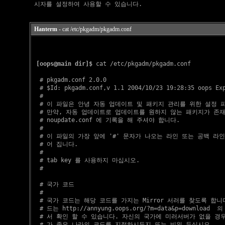
Hanterm
- cat /etc/pkgadm/pkgadm.conf
[oops@main dir]$
 cat /etc/pkgadm/pkgadm.conf

  # pkgadm.conf 2.0.0

  # $Id: pkgadm.conf,v 1.1 2004/10/23 19:28:35 oops Exp
  #

  # 이 파일은 안녕 자동 업데이트 및 패키지 관리를 위한 설정 파
  # 만약, 자동 업데이트로 업데이트를 원하지 않는 패키지가 존재
  # noupdate.conf 에 기록을 해 주셔야 합니다.

  #

  # 이 파일의 가장 앞에 '#' 문자가 나오는 라인 또는 공백 라인
  # 어 집니다.

  #

  # tab key 를 사용하지 마십시오.

  #

  # 국가 코드

  #

  # 국가 코드는 해당 코드를 가지는 Mirror 서러를 찾도록 합니다
  # 드는 http://annyung.oops.org/?m=data&p=download  의 
  # 서 확인 할 수 있습니다. 자신의 국가에 미러서버가 없을 경우
  # 가 좋은 나라의 코드를 지정하시든지 또는 비워 두십시오.
