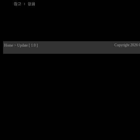
참고
 : 없음

Copyright 2026
Home
> Update [ 1.0 ]