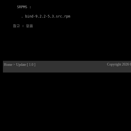
  SRPMS :

    . 
bind-9.2.2-5,3.src.rpm
참고
 : 없음

Copyright 2026
Home
> Update [ 1.0 ]