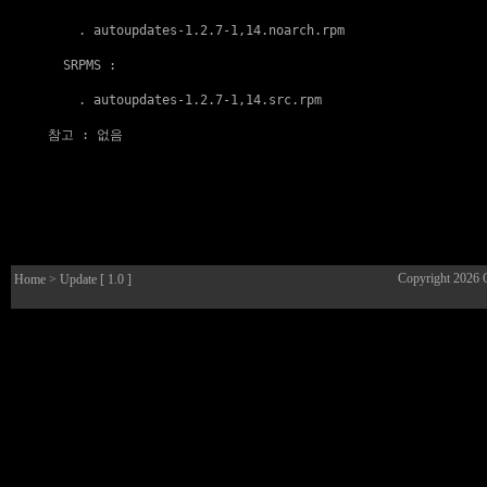
    . 
autoupdates-1.2.7-1,14.noarch.rpm
  SRPMS :

    . 
autoupdates-1.2.7-1,14.src.rpm
참고
 : 없음

Copyright 2026
Home
> Update [ 1.0 ]