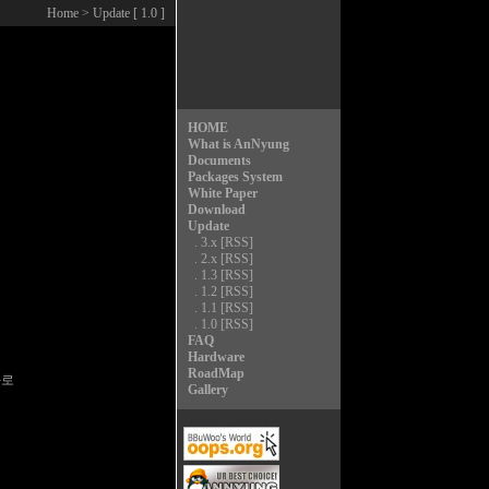
Home
> Update [ 1.0 ]
HOME
What is AnNyung
Documents
Packages System
White Paper
Download
Update
.
3.x
[RSS]
.
2.x
[RSS]
.
1.3
[RSS]
.
1.2
[RSS]
.
1.1
[RSS]
.
1.0
[RSS]
FAQ
Hardware
RoadMap
로

Gallery