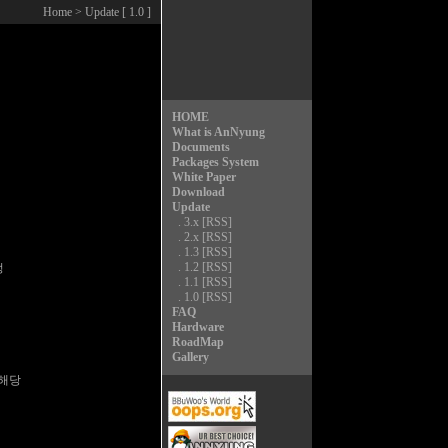
Home
> Update [ 1.0 ]
HOME
What is AnNyung
Documents
Packages System
White Paper
Download
Update
.
3.x
[RSS]
.
2.x
[RSS]
.
1.3
[RSS]
.
1.2
[RSS]


.
1.1
[RSS]
.
1.0
[RSS]
FAQ
Hardware
RoadMap
Gallery
해당
