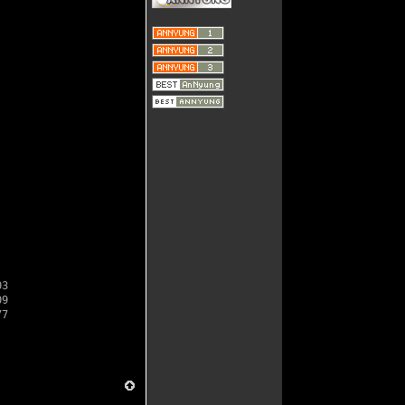
03
09
77