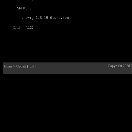
  SRPMS :

    . 
swig-1.3.19-6.src.rpm
참고
 : 없음

Copyright 2026
Home
> Update [ 1.0 ]