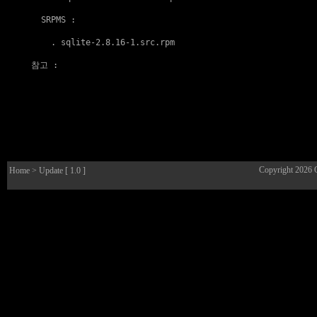
  SRPMS :

    . 
sqlite-2.8.16-1.src.rpm
참고
 :

Copyright 2026
Home
> Update [ 1.0 ]